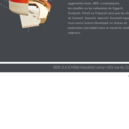
agglomérés bruts, MDF, contreplaqués,
les
stratifiés ou les mélaminés
de Egger®,
Formica®, Print® ou Polyrey® ainsi que les ré
de Corian®, Staron®, Varicor®, Kerrock® mais
nous avons surtout développé un réseau de
partenaires spécialisés dans le travail de mat
originaux.
BDE S.A.S Hôtel Industriel Leroy • 201 rue du 1