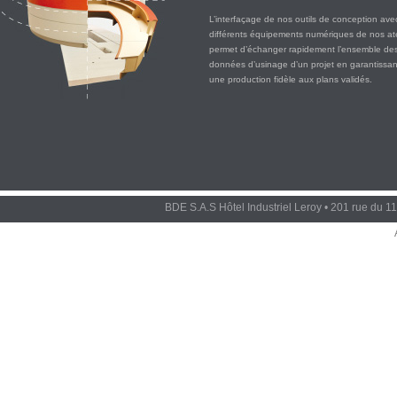
L’interfaçage de nos outils de conception ave
différents équipements numériques de nos ate
permet d’échanger rapidement l’ensemble de
données d’usinage d’un projet en garantissan
une production fidèle aux plans validés.
BDE S.A.S Hôtel Industriel Leroy • 201 rue du 1